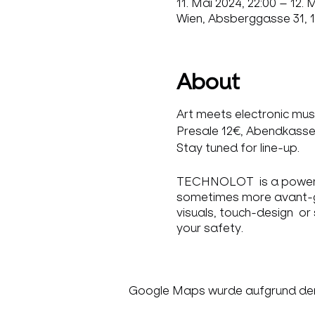
11. Mai 2024, 22:00 – 12. 
Wien, Absberggasse 31, 1
About
Art meets electronic musi
Presale 12€, Abendkasse
Stay tuned for line-up.
TECHNOLOT is a powerful
sometimes more avant-gar
visuals, touch-design or
your safety.
Google Maps wurde aufgrund der A