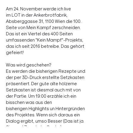
Am 24. November werde ich live 
im LOT in der Ankerbrotfabrik, 
Absberggasse 31, 1100 Wien die 100. 
Seite von Mein Kampf zerschneiden. 
Das ist ein Viertel des 400 Seiten 
umfassenden "Kein Mampf"-Projekts, 
das ich seit 2016 betreibe. Das gehört 
gefeiert!

Was wird geschehen?

Es werden die bisherigen Rezepte und 
der per 3D-Druck erstellte Setzkasten 
präsentiert. Der gute alte hölzerne 
Setzkasten ist diesmal auch mit von 
der Partie. Um 19:00 erzähle ich ein 
bisschen was aus den 
bisherigen Highlights un Hintergründen 
des Projektes. Wenn sich daraus ein 
Dialog ergibt, umso Besser (Das ist ja 
Sinn und Zweck der Sache).
