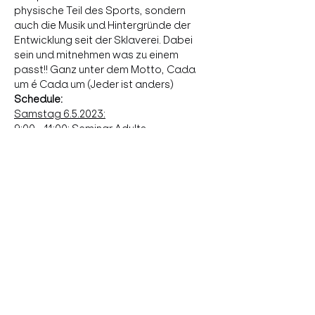
physische Teil des Sports, sondern 
auch die Musik und Hintergründe der 
Entwicklung seit der Sklaverei. Dabei 
sein und mitnehmen was zu einem 
passt!! Ganz unter dem Motto, Cada 
um é Cada um (Jeder ist anders)
Schedule:
Samstag 6.5.2023:
9:00 - 11:00: Seminar Adults
11:00 - 13:00: Seminar mit Roda
13:00 - 14:00: Break / Seminar Kinder
more
Diese Veranstaltung teilen