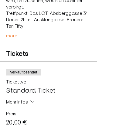
wird, um zu sehen, was sich dahinter 
verbirgt.
Treffpunkt: Das LOT, Absberggasse 31
Dauer: 2h mit Ausklang in der Brauerei 
Ten.Fifty
more
Tickets
Verkauf beendet
Tickettyp
Standard Ticket
Mehr Infos
Preis
20,00 €