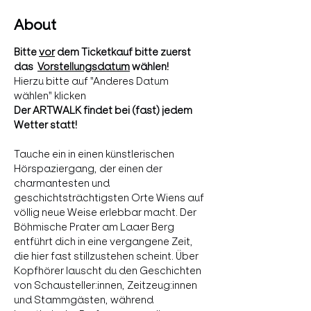
About
Bitte 
vor
 dem Ticketkauf bitte zuerst 
das  
Vorstellungsdatum
 wählen!
Hierzu bitte auf "Anderes Datum 
wählen" klicken
Der ARTWALK findet bei (fast) jedem 
Wetter statt!
Tauche ein in einen künstlerischen 
Hörspaziergang, der einen der 
charmantesten und 
geschichtsträchtigsten Orte Wiens auf 
völlig neue Weise erlebbar macht. Der 
Böhmische Prater am Laaer Berg 
entführt dich in eine vergangene Zeit, 
die hier fast stillzustehen scheint. Über 
Kopfhörer lauscht du den Geschichten 
von Schausteller:innen, Zeitzeug:innen 
und Stammgästen, während 