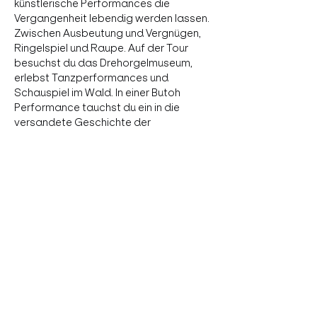
künstlerische Performances die 
Vergangenheit lebendig werden lassen. 
Zwischen Ausbeutung und Vergnügen, 
Ringelspiel und Raupe. Auf der Tour 
besuchst du das Drehorgelmuseum, 
erlebst Tanzperformances und 
Schauspiel im Wald. In einer Butoh 
Performance tauchst du ein in die 
versandete Geschichte der 
Ziegelböhm und erfährst, wie der 
Böhmische Prater zu seinem Namen 
kam. Der Spaziergang endet im 
gemütlichen Ausklang im Heurigen Zum 
Werkelmann. 
Mit:
 Hans-Christian Hasselmann, Jana 
Mack, Julia Breitkopf, Adrian Fuchs, 
Willian Lopes, Claudia Kainberger, 
Maren Streich, Anna Prokopová,…
more